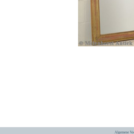
Algemene Vo